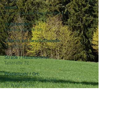
Verein:
Heimatfreunde Waschleithe e.V.
Vorsitzender:
Andreas Abendroth
Leiterin der Geschäftsstelle:
Christina Ihme
Straße / Hausnummer:
Talstraße 22
Postleitzahl / Ort:
08344 Grünhain-Beierfeld
OT Waschleithe
Telefon/Fax
03774 22901
Fax: 03774 22905
Mail:
heimatecke-waschleithe[at]mail.de
verein[at]heimatecke-was
chleithe.de