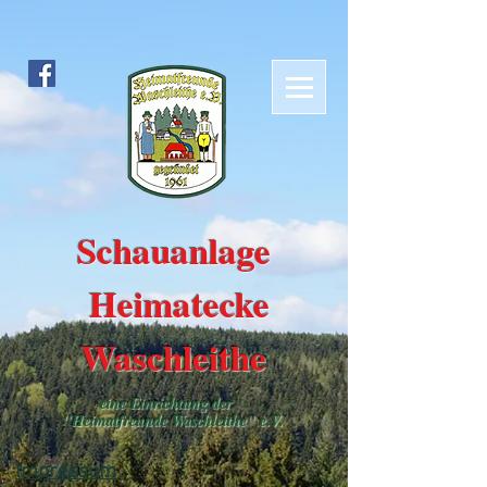
Schauanlage
Heimatecke
Waschleithe
eine Einrichtung der
"Heimatfreunde Waschleithe" e.V.
Impressum