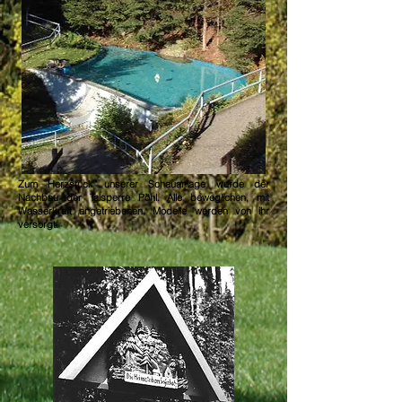
Zum Herzstück unserer Schauanlage wurde der
Nachbau d
er Talsperre Pöhl. Alle beweglichen, mit
Wasserkraft angetriebenen, Modelle werden von ihr
versorgt.